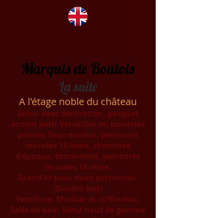
Marquis de Boulois
La suite
A l'étage noble du château
Salon avec décoration, parquet
ancien petit Versailles et, boiseries
peintes faux marbre, peintures
murales 18 ième, cheminée
d'époque, tommettes, peintures
murales 18 ième,
Grand lit pour deux personnes.
(Double bed)
Vestibule. Minibar et coffre-fort.
Salle de bain 16m2 haut de gamme