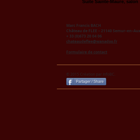
Suite Sainte-Maure, salon
Marc Francis BACH
Château de FLEE – 21140 Semur–en–Aux
+ 33 (0)673 20 04 06
chateaudeflee@wanadoo.fr
Formulaire de contact
© 2015 Création par InfoBC.
Partager / Share