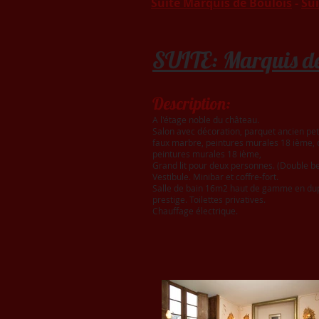
Suite Marquis de Boulois
-
Su
SUITE: Marquis de
Description:
A l'étage noble du château.
Salon avec décoration, parquet ancien petit
faux marbre, peintures murales 18 ième,
peintures murales 18 ième,
Grand lit pour deux personnes. (Double b
Vestibule. Minibar et coffre-fort.
Salle de bain 16m2 haut de gamme en dupl
prestige. Toilettes privatives.
Chauffage électrique.