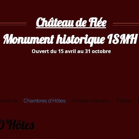
Château de Flée
Château de Flée
Monument historique ISM
Monument historique ISM
Ouvert du 15 avril au 31 octobre
Ouvert du 15 avril au 31 octobre
rmations
Chambres d'Hôtes
Pension chevaux
Photos
D'Hôtes