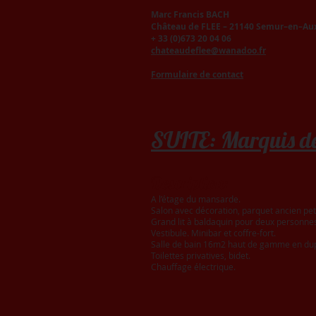
Marc Francis BACH
Château de FLEE – 21140 Semur–en–Au
+ 33 (0)673 20 04 06
chateaudeflee@wanadoo.fr
Formulaire de contact
SUITE: Marquis d
Description:
A l’étage du mansarde.
Salon avec décoration, parquet ancien peti
Grand lit à baldaquin pour deux personne
Vestibule. Minibar et coffre-fort.
Salle de bain 16m2 haut de gamme en dupl
Toilettes privatives, bidet.
Chauffage électrique.