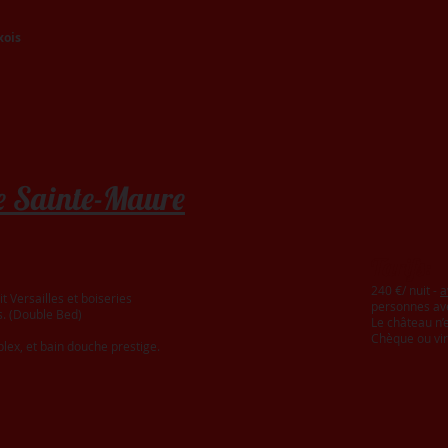
xois
e Sainte-Maure
Tarifs:
240 €/ nuit -
a
t Versailles et boiseries
personnes ave
s. (Double Bed)
Le château n’e
Chèque ou vir
ex, et bain douche prestige.