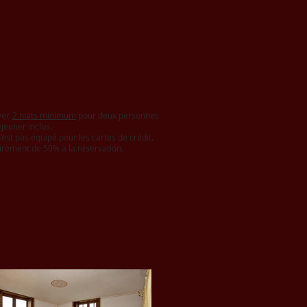
avec
2 nuits minimum
pour deux personnes
éjeuner inclus.
’est pas équipé pour les cartes de crédit.
rement de 50% à la réservation.