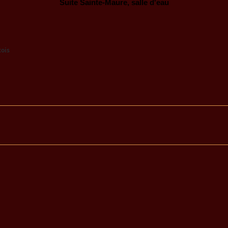
Suite Sainte-Maure, salle d'eau
ois