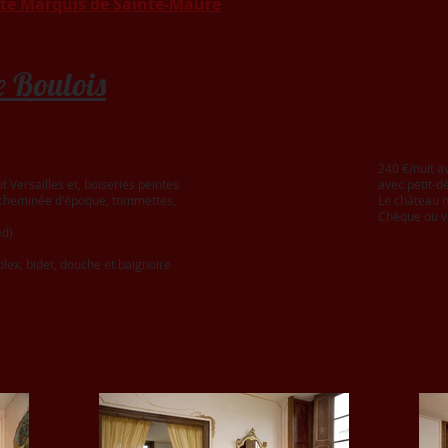
ite Marquis de Sainte-Maure
 Boulois
Tarifs:
240 €/nuit 
 Versailles et, boiseries peintes
avec petit-d
 cheminée d'époque, tommettes,
Le château n
Chèque ou vi
ed)
ex, bidet, douche et baignoire