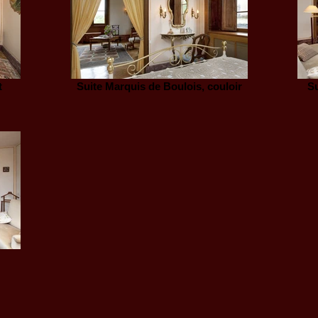
t
Suite Marquis de Boulois, couloir
Su