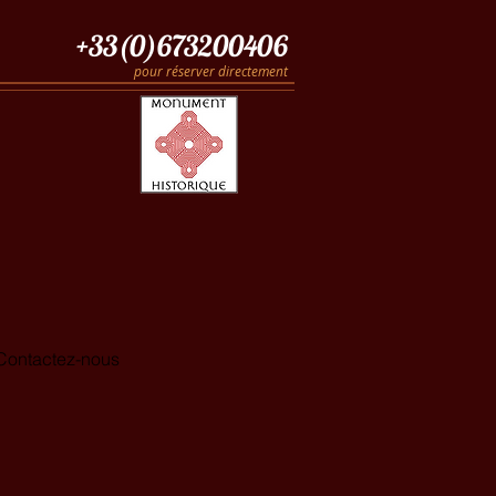
+33(0)673200406
pour réserver directement
H
H
Contactez-nous