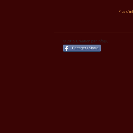
Plus d'i
© 2015 Création par InfoBC.
Partager / Share