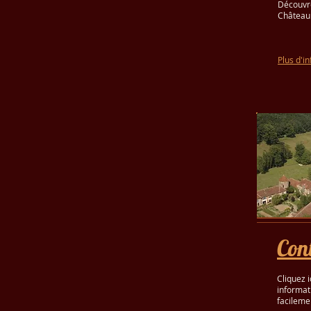
Découvre
Château 
Plus d'i
Con
Cliquez i
informat
facileme