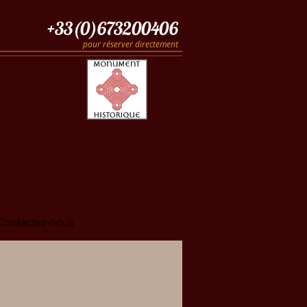
+33(0)673200406
pour réserver directement
H
H
Contactez-nous