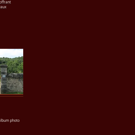
offrant
vaux
 album photo