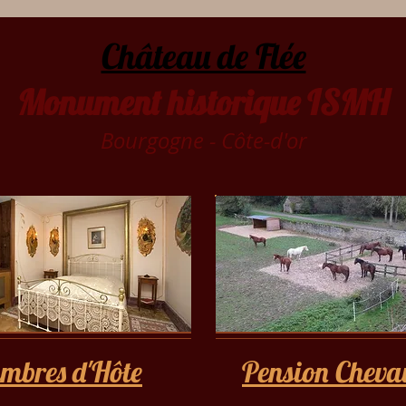
Château de Flée
Monument historique ISMH
Bourgogne - Côte-d'or
mbres d'Hôte
Pension Cheva