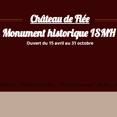
Château de Flée
Château de Flée
Monument historique ISM
Monument historique ISM
Ouvert du 15 avril au 31 octobre
Ouvert du 15 avril au 31 octobre
rmations
Chambres d'Hôtes
Pension chevaux
Photos